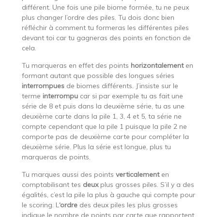
différent. Une fois une pile biome formée, tu ne peux
plus changer l’ordre des piles. Tu dois donc bien
réfléchir à comment tu formeras les différentes piles
devant toi car tu gagneras des points en fonction de
cela.
Tu marqueras en effet des points
horizontalement
en
formant autant que possible des longues séries
interrompues
de biomes différents. J’insiste sur le
terme
interrompu
car si par exemple tu as fait une
série de 8 et puis dans la deuxième série, tu as une
deuxième carte dans la pile 1, 3, 4 et 5, ta série ne
compte cependant que la pile 1 puisque la pile 2 ne
comporte pas de deuxième carte pour compléter la
deuxième série. Plus la série est longue, plus tu
marqueras de points.
Tu marques aussi des points
verticalement
en
comptabilisant tes
deux
plus grosses piles. S’il y a des
égalités, c’est la pile la plus à gauche qui compte pour
le scoring. L
‘ordre
des deux piles les plus grosses
indique le nombre de points par carte que rapportent