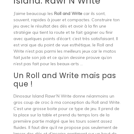
Island: Rawr’N Write
J’aime beaucoup les
Roll and Write
car ils sont,
souvent, rapides à jouer et compactes. Construire ton
jeu avec le résultat des dés et avoir à la fin une
stratégie qui tient la route et te fait gagner ou finir
avec quelques points d’écart: c’est très satisfaisant. Il
est vrai que du point de vue esthétique, le Roll and
Write n’est pas parmi les meilleurs jeux car le matos
fait juste son job et ce qu’on dessine prouve qu’on
n’est pas fait pour les beaux-arts …
Un Roll and Write mais pas
que !
Dinosaur Island Rawr’N Write donne néanmoins un
gros coup de croc à ma conception du Roll and Write.
C’est une grosse boite pour ce type de jeu. Il prend de
la place sur la table et prend du temps lors de la
première partie malgré que les tours soient assez
fluides. Il faut dire qu’il ne propose pas seulement de
lancer des dés et d’inscrire gentiment sur un bout de