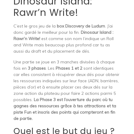
Dinosaur Island:
Rawr’n Write!
C’est le gros jeu de la
box Discovery de Ludum
. J’ai
donc gardé le meilleur pour la fin.
Dinosaur Island :
Rawr’n Write!
est comme son nom l’indique un Roll
and Write mais beaucoup plus profond car tu as
aussi du draft et du placement de dés.
Une partie se joue en 3 manches divisées à chaque
fois en
3 phases
. Les
Phases 1 et 2
sont identiques
car elles consistent à récupérer deux dés pour obtenir
les ressources indiquées sur leur face (ADN, barrières,
pièces d’or) et à ensuite placer ces deux dés sur la
zone action du plateau pour faire 2 actions parmi 5
possibles.
La Phase 3 est l’ouverture du parc où tu
gagnes des ressources grâce à tes attractions et ta
piste Fun et inscris des points qui compteront en fin
de partie.
Quel est le but du jeu ?