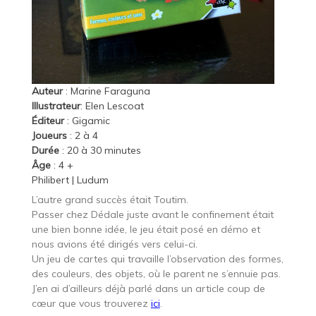
Auteur
: Marine Faraguna
Illustrateur
: Elen Lescoat
Éditeur
:
Gigamic
Joueurs
: 2 à 4
Durée
: 20 à 30 minutes
Âge
: 4 +
Philibert
|
Ludum
L’autre grand succès était Toutim.
Passer chez Dédale juste avant le confinement était
une bien bonne idée, le jeu était posé en démo et
nous avions été dirigés vers celui-ci.
Un jeu de cartes qui travaille l’observation des formes,
des couleurs, des objets, où le parent ne s’ennuie pas.
J’en ai d’ailleurs déjà parlé dans un article coup de
cœur que vous trouverez
ici
.