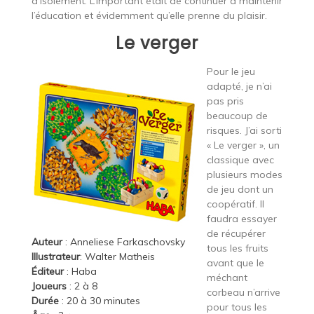
d’isolement. L’important était de continuer à maintenir
l’éducation et évidemment qu’elle prenne du plaisir.
Le verger
Pour le jeu
adapté, je n’ai
pas pris
beaucoup de
risques. J’ai sorti
« Le verger », un
classique avec
plusieurs modes
de jeu dont un
coopératif. Il
faudra essayer
de récupérer
Auteur
: Anneliese Farkaschovsky
tous les fruits
Illustrateur
: Walter Matheis
avant que le
Éditeur
:
Haba
méchant
Joueurs
: 2 à 8
corbeau n’arrive
Durée
: 20 à 30 minutes
pour tous les