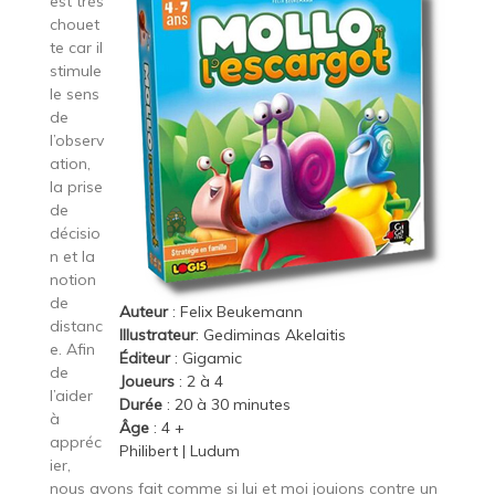
est très
chouet
te car il
stimule
le sens
de
l’observ
ation,
la prise
de
décisio
n et la
notion
de
Auteur
: Felix Beukemann
distanc
Illustrateur
: Gediminas Akelaitis
e. Afin
Éditeur
:
Gigamic
de
Joueurs
: 2 à 4
l’aider
Durée
: 20 à 30 minutes
à
Âge
: 4 +
appréc
Philibert
|
Ludum
ier,
nous avons fait comme si lui et moi jouions contre un