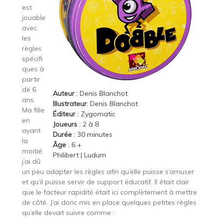
est
jouable
avec
les
règles
spécifi
ques à
partir
de 6
Auteur
: Denis Blanchot
ans.
Illustrateur
: Denis Blanchot
Ma fille
Éditeur
:
Zygomatic
en
Joueurs
: 2 à 8
ayant
Durée
: 30 minutes
la
Âge
: 6 +
moitié,
Philibert
|
Ludum
j’ai dû
un peu adapter les règles afin qu’elle puisse s’amuser
et qu’il puisse servir de support éducatif. Il était clair
que le facteur rapidité était ici complètement à mettre
de côté. J’ai donc mis en place quelques petites règles
qu’elle devait suivre comme :