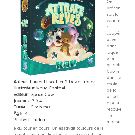
On
préconi
sait la
variant
e
coopér
ative
dans
laquell
e on
guidait
Gabriel
dans le
Auteur
: Laurent Escoffier & David Franck
choix
Illustrateur
: Maud Chalmel
de la
Éditeur
:
Space Cow
peluch
Joueurs
: 2 à 4
e pour
Durée
: 15 minutes
recouvr
Âge
: 4 +
ir le
Philibert
|
Ludum
monstr
e du tour en cours. On essayait toujours de le
remettre en question lorsqu’il choisissait trop