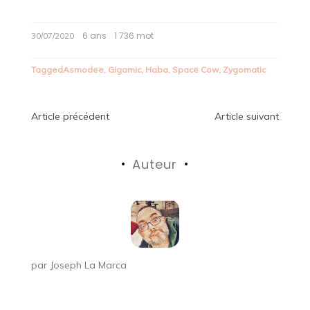
6 ans
1 736 mot
30/07/2020
Tagged
Asmodee
,
Gigamic
,
Haba
,
Space Cow
,
Zygomatic
Navigation
Article précédent
Article suivant
de
Auteur
l’article
par
Joseph La Marca