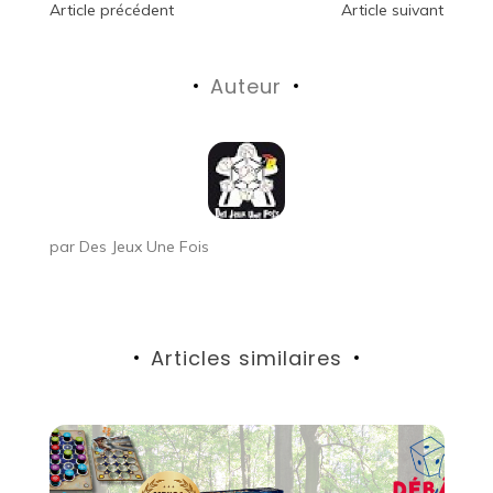
Navigation
Article précédent
Article suivant
de
Auteur
l’article
par
Des Jeux Une Fois
Articles similaires