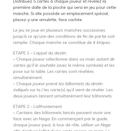
Distribuez 5 cartes à chaque joueur et révélez la
première dalle de la pioche qui sera en jeu pour cette
manche. Si elle possède un emplacement spécial,
placez-y une amulette, face cachée.
Le jeu se joue en plusieurs manches successives
jusqu’à ce qu’une des conditions de fin de partie soit
remplie. Chaque manche se constitue de 4 étapes.
ETAPE 1 – L’appel du destin
– Chaque joueur sélectionne dans sa main
autant de
cartes qu’il le souhaite
(avec le même symbole) et les
pose sur la table. Les cartes sont révélées
simultanément.
– Chaque joueur prend
les bâtonnets du destin
indiqués
sur la / les carte(s) qu’il vient de révéler. Les
deux joueurs lancent simultanément leur bâtonnets.
ETAPE 2 – L’affrontement
– Certains des bâtonnets lancés peuvent avoir une
face avec un Naga. En commençant par le guide,
chaque joueur peut, à tour de rôle,
utiliser un Naga
afin d’activer l’effet d’une carte encore en main. Le