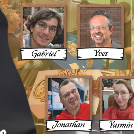
ux Une 
ue