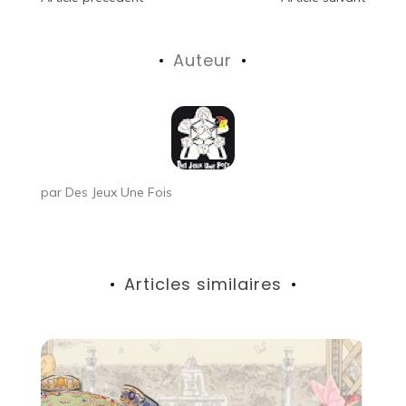
Navigation
de
Auteur
l’article
par
Des Jeux Une Fois
Articles similaires