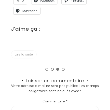
X
Facebook
Pinterest
Mas
Mastodon
J’aime
’aime ça :
Lire la su
Lire la suite
Laisser un commentaire
Votre adresse e-mail ne sera pas publiée.
Les champs
obligatoires sont indiqués avec
*
Commentaire
*