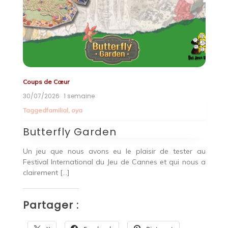
ups de Cœur
Coups de C
/07/2026
1 semaine
28/07/2026
agged
familial
,
oya
utterfly Garden
Burst
n jeu que nous avons eu le plaisir de tester au
Burst, c’e
stival International du Jeu de Cannes et qui nous a
pas de mine
airement […]
Partag
artager :
X