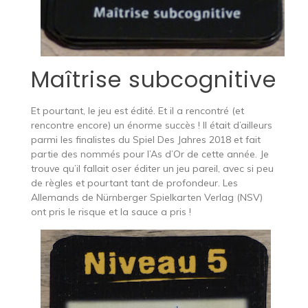
Maîtrise subcognitive
Et pourtant, le jeu est édité. Et il a rencontré (et
rencontre encore) un énorme succès ! Il était d’ailleurs
parmi les finalistes du Spiel Des Jahres 2018 et fait
partie des nommés pour l’As d’Or de cette année. Je
trouve qu’il fallait oser éditer un jeu pareil, avec si peu
de règles et pourtant tant de profondeur. Les
Allemands de Nürnberger Spielkarten Verlag (NSV)
ont pris le risque et la sauce a pris !