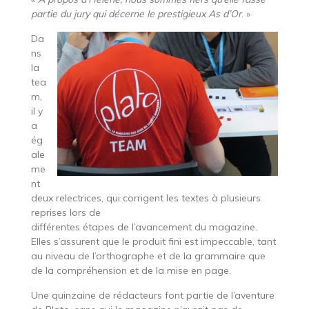
partie du jury qui décerne le prestigieux As d’Or
. »
Da
ns
la
tea
m,
il y
a
ég
ale
me
nt
deux relectrices, qui corrigent les textes à plusieurs
reprises lors de
différentes étapes de l’avancement du magazine.
Elles s’assurent que le produit fini est impeccable, tant
au niveau de l’orthographe et de la grammaire que
de la compréhension et de la mise en page.
Une quinzaine de rédacteurs font partie de l’aventure