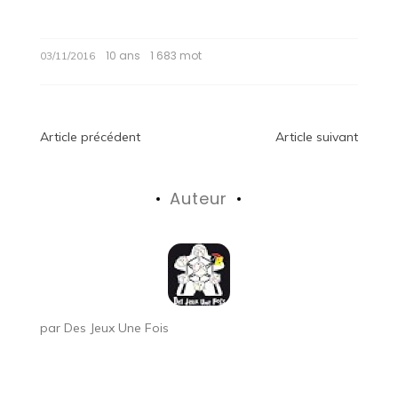
10 ans
1 683 mot
03/11/2016
Navigation
Article précédent
Article suivant
de
Auteur
l’article
par
Des Jeux Une Fois