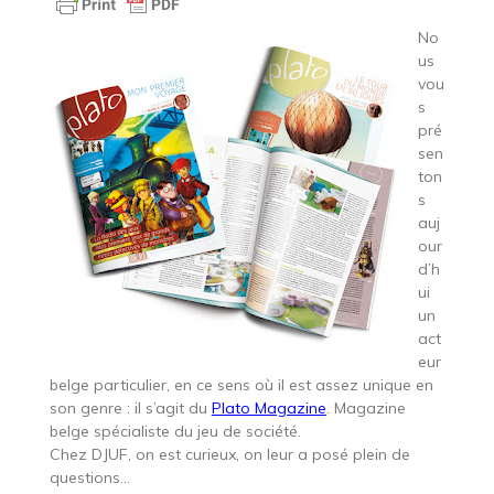
No
us
vou
s
pré
sen
ton
s
auj
our
d’h
ui
un
act
eur
belge particulier, en ce sens où il est assez unique en
son genre : il s’agit du
Plato Magazine
. Magazine
belge spécialiste du jeu de société.
Chez DJUF, on est curieux, on leur a posé plein de
questions…