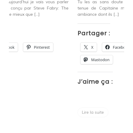
ler
Tu les as sans doute croisés en festival avec leur
The
tenue de Capitaine mais aussi grâce à la bonne
On
ambiance dont ils […]
c
m
Partager :
P
X
Facebook
Pinterest
Mastodon
J’aime ça :
J
Lire la suite