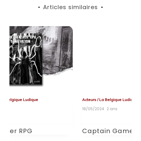
Articles similaires
Acteurs
/
La Belgique Ludique
Ac
18/05/2024
2 ans
30
T
Tagged
Captain Games
,
Cédrick Caumont
,
François Romain
Captain Games
L