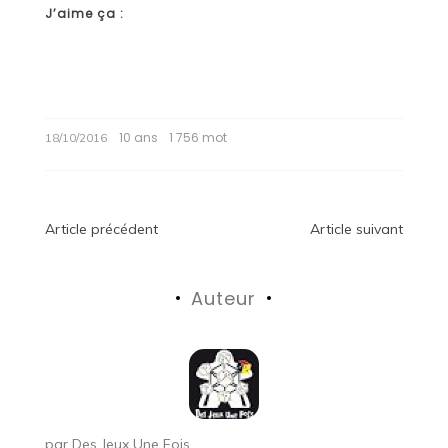
J’aime ça :
10 ans
1 756 mot
18/10/2016
Navigation
Article précédent
Article suivant
de
Auteur
l’article
par
Des Jeux Une Fois