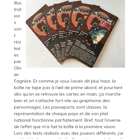
illus
trat
ion
s
son
t
réa
lisé
es
par
Oliv
ier
Fagnère. Et comme je vous l’avais dit plus haut, la
boîte ne tape pas à l’œil de prime abord, et pourtant
dès qu’on se retrouve les cartes en main, ça marche
bien et on s’attache fort vite au graphisme des
personnages. Les passeports sont classes, la
représentation de chaque pays et de son plat
national fonctionne parfaitement. Bref, tout l’inverse
de l’effet que m’a fait la boîte à la première vision.
Lors des tests réalisés avec des joueurs différents, j’ai