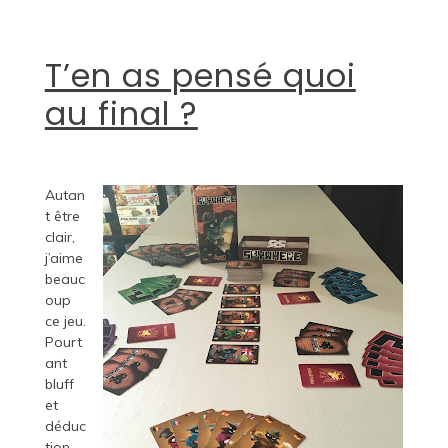
T’en as pensé quoi
au final ?
Autan
t être
clair,
j’aime
beauc
oup
ce jeu.
Pourt
ant
bluff
et
déduc
tion,