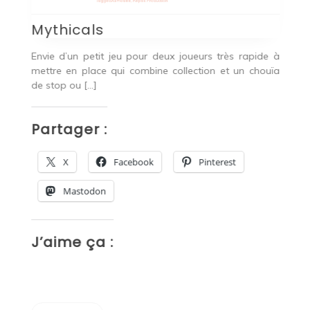
Tagged
Asmodee
,
Repos Production
T
Mythicals
C
Envie d’un petit jeu pour deux joueurs très rapide à
Pa
mettre en place qui combine collection et un chouïa
C
 tu
de stop ou […]
un
ion
Partager :
P
X
Facebook
Pinterest
Mastodon
J’aime ça :
J