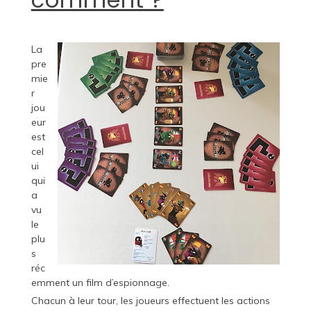
La
pre
mie
r
jou
eur
est
cel
ui
qui
a
vu
le
plu
s
réc
emment un film d’espionnage.
Chacun à leur tour, les joueurs effectuent les actions