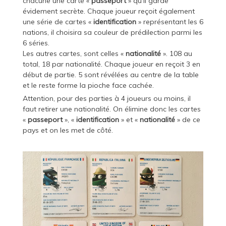
chacune une carte «
passeport
» qu’il garde
évidement secrète. Chaque joueur reçoit également
une série de cartes «
identification
» représentant les 6
nations, il choisira sa couleur de prédilection parmi les
6 séries.
Les autres cartes, sont celles «
nationalité
». 108 au
total, 18 par nationalité. Chaque joueur en reçoit 3 en
début de partie. 5 sont révélées au centre de la table
et le reste forme la pioche face cachée.
Attention, pour des parties à 4 joueurs ou moins, il
faut retirer une nationalité. On élimine donc les cartes
«
passeport
», «
identification
» et «
nationalité
» de ce
pays et on les met de côté.