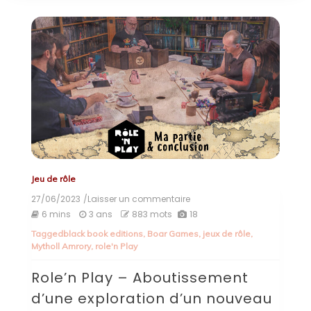
Jeu de rôle
27/06/2023
/Laisser un commentaire
on
Role’n
6 mins
3 ans
883 mots
18
Play
Tagged
black book editions
,
Boar Games
,
jeux de rôle
,
–
Mytholl Amrory
,
role'n Play
Aboutissement
d’une
Role’n Play – Aboutissement
exploration
d’un
d’une exploration d’un nouveau
nouveau