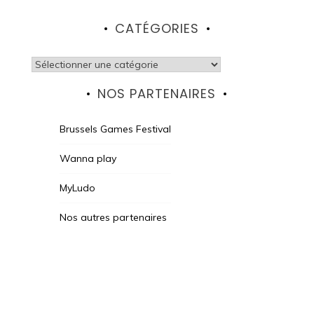
CATÉGORIES
Catégories
NOS PARTENAIRES
Brussels Games Festival
Wanna play
MyLudo
Nos autres partenaires