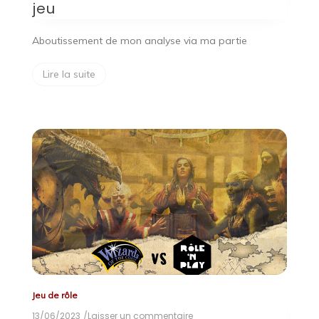
jeu
jeu
Aboutissement de mon analyse via ma partie
Lire la suite
Jeu de rôle
13/06/2023
/Laisser un commentaire
on