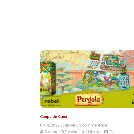
Coups de Cœur
01/01/2026
/Laisser un commentaire
on
Pergola
8 mins
7 mois
1 138 mot
10