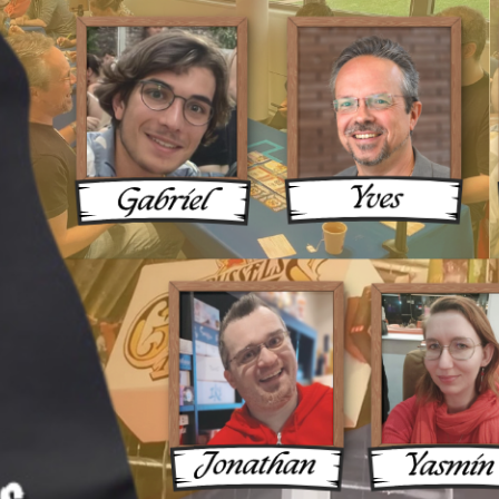
ux Une 
ue