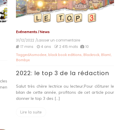
Evénements
/
News
31/12/2022
/Laisser un commentaire
on
2022:
17 mins
4 ans
2 415 mots
10
le
Tagged
Asmodee
,
black book editions
,
Blackrock
,
Blam!
,
top
Bombyx
3
de
2022: le top 3 de la rédaction
la
rédaction
cles
Salut très chère lectrice ou lecteur,Pour clôturer le
amen
bilan de cette année, profitons de cet article pour
donner le top 3 des […]
Lire la suite