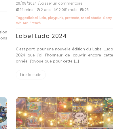
26/08/2024
/Laisser un commentaire
on
Label
14 mins
2 ans
2 081 mots
23
Ludo
Tagged
label ludo
,
playpunk
,
pretexte
,
rebel studio
,
Sorry
2024
We Are French
sion
Label Ludo 2024
çons
C’est parti pour une nouvelle édition du Label Ludo
2024 que j’ai l’honneur de couvrir encore cette
année. J’avoue que pour cette […]
Lire la suite