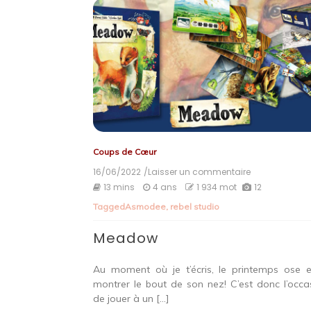
Coups de Cœur
16/06/2022
/Laisser un commentaire
on
Meadow
13 mins
4 ans
1 934 mot
12
Tagged
Asmodee
,
rebel studio
Meadow
Au moment où je t’écris, le printemps ose e
montrer le bout de son nez! C’est donc l’occa
de jouer à un […]