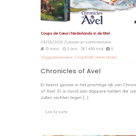
Coups de Cœur
/
Nederlands in de titel
04/05/2023
/Laisser un commentaire
on
Chronicles
10 mins
3 ans
1 483 mot
5
of
Tagged
Asmodee
,
Coopératif
,
rebel studio
Avel
Chronicles of Avel
Er heerst gevaar in het prachtige rijk van Chroni
of Avel. Er is nood aan dappere helden die s
zullen vechten tegen […]
Lire la suite