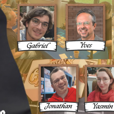
ux Une 
ue