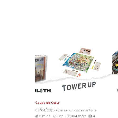
Coups de Cœur
08/04/2025
/Laisser un commentaire
on
Tower
6 mins
1 an
864 mots
4