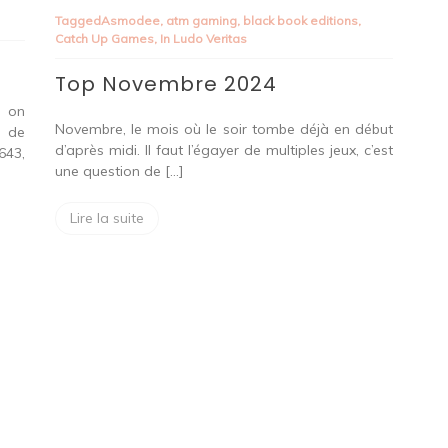
Novembre
Tagged
Asmodee
,
atm gaming
,
black book editions
,
2024
Catch Up Games
,
In Ludo Veritas
Top Novembre 2024
 on
Novembre, le mois où le soir tombe déjà en début
e de
d’après midi. Il faut l’égayer de multiples jeux, c’est
643,
une question de […]
Lire la suite