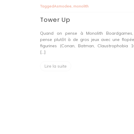
Up
Tagged
Asmodee
,
monolith
Tower Up
Quand on pense à Monolith Boardgames,
pense plutôt à de gros jeux avec une flopé
figurines (Conan, Batman, Claustrophobia 1
[…]
Lire la suite