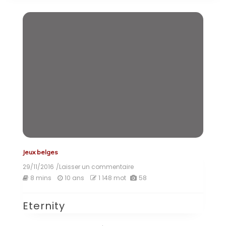
Jeux belges
29/11/2016
/Laisser un commentaire
on
Eternity
8 mins
10 ans
1 148 mot
58
Eternity