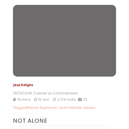
Jeux belges
25/10/2016
/Laisser un commentaire
on
NOT
15 mins
10 ans
2 174 mots
75
ALONE
Tagged
Etienne Espreman
,
Geek Attitude Games
NOT ALONE