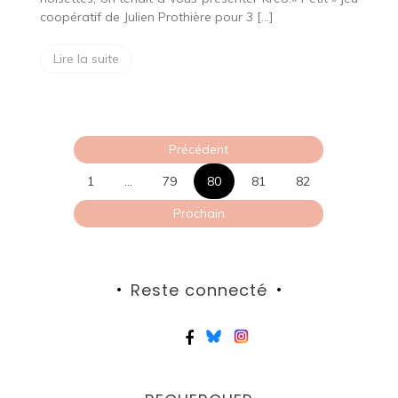
coopératif de Julien Prothière pour 3 […]
Lire la suite
Pagination
Précédent
des
1
…
79
80
81
82
publications
Prochain
Reste connecté