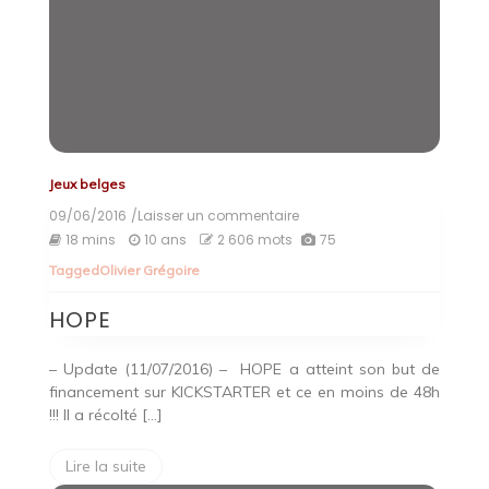
Jeux belges
09/06/2016
/Laisser un commentaire
on
HOPE
18 mins
10 ans
2 606 mots
75
Tagged
Olivier Grégoire
HOPE
– Update (11/07/2016) – HOPE a atteint son but de
financement sur KICKSTARTER et ce en moins de 48h
!!! Il a récolté […]
Lire la suite