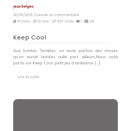
Jeux belges
14/06/2016
/Laisser un commentaire
on
Keep
6 mins
10 ans
847 mots
1
28
Cool
Keep Cool
Aux Soirées Terribles, on teste parfois des choses
qu’on aurait testées nulle part ailleurs.Nous voilà
partis sur Keep Cool, petit jeu d’ambiance […]
Lire la suite