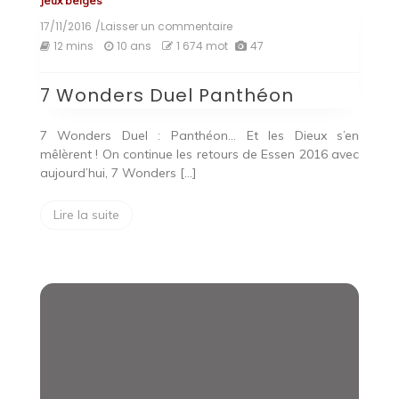
Jeux belges
17/11/2016
/Laisser un commentaire
on
7
12 mins
10 ans
1 674 mot
47
Wonders
Duel
7 Wonders Duel Panthéon
Panthéon
7 Wonders Duel : Panthéon… Et les Dieux s’en
mêlèrent ! On continue les retours de Essen 2016 avec
aujourd’hui, 7 Wonders […]
Lire la suite