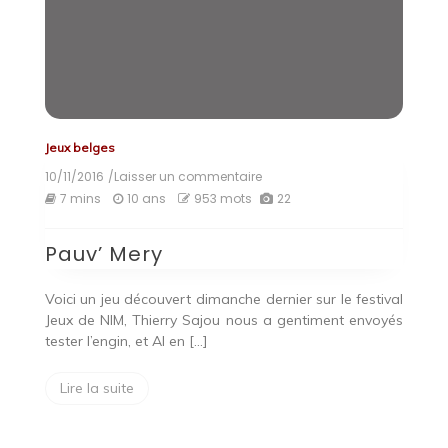
Jeux belges
10/11/2016
/Laisser un commentaire
on
Pauv’
7 mins
10 ans
953 mots
22
Mery
Pauv’ Mery
Voici un jeu découvert dimanche dernier sur le festival
Jeux de NIM, Thierry Sajou nous a gentiment envoyés
tester l’engin, et Al en […]
Lire la suite