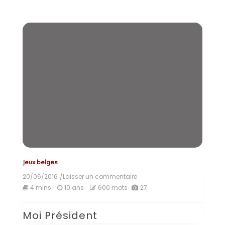
Jeux belges
20/06/2016
/Laisser un commentaire
on
Moi
4 mins
10 ans
600 mots
27
Président
Moi Président