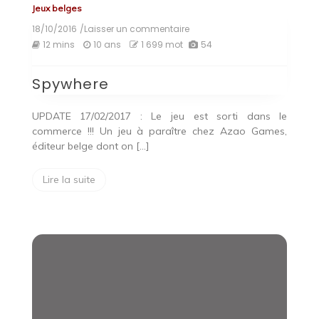
Jeux belges
18/10/2016
/Laisser un commentaire
on
Spywhere
12 mins
10 ans
1 699 mot
54
Spywhere
UPDATE 17/02/2017 : Le jeu est sorti dans le
commerce !!! Un jeu à paraître chez Azao Games,
éditeur belge dont on […]
Lire la suite