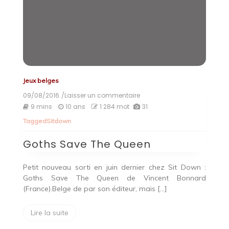
Jeux belges
09/08/2016
/Laisser un commentaire
on
Goths
9 mins
10 ans
1 284 mot
31
Save
Tagged
Sitdown
The
Queen
Goths Save The Queen
Petit nouveau sorti en juin dernier chez Sit Down :
Goths Save The Queen de Vincent Bonnard
(France).Belge de par son éditeur, mais […]
Lire la suite