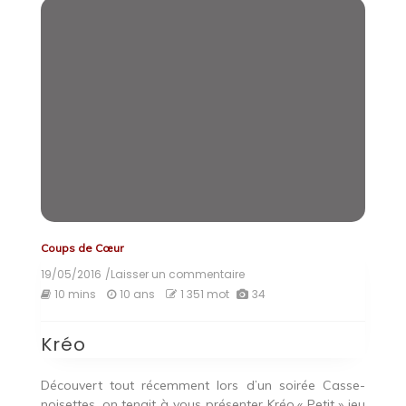
Coups de Cœur
19/05/2016
/Laisser un commentaire
on
Kréo
10 mins
10 ans
1 351 mot
34
Kréo
Découvert tout récemment lors d’un soirée Casse-
noisettes, on tenait à vous présenter Kréo.« Petit » jeu