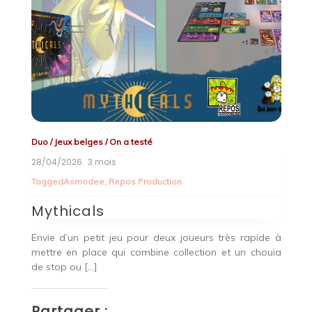
Duo
/
Jeux belges
/
On a testé
En
28/04/2026
3 mois
07
Tagged
Asmodee
,
Repos Production
T
Mythicals
C
Envie d’un petit jeu pour deux joueurs très rapide à
Pa
mettre en place qui combine collection et un chouïa
C
 tu
de stop ou […]
un
ion
Partager :
P