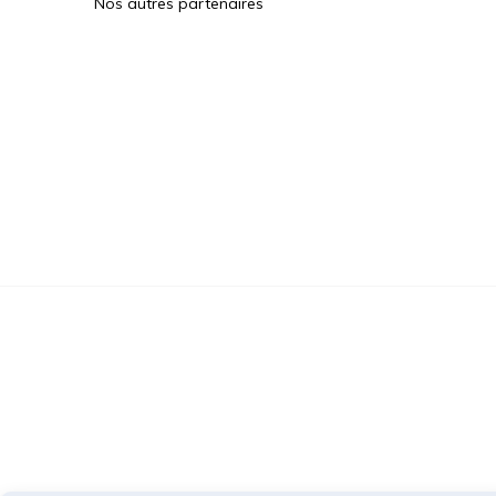
Nos autres partenaires
Des Jeux Une Fois