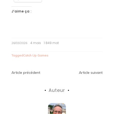
J’aime ça :
4 mois
1 849 mot
26/03/2026
Tagged
Catch Up Games
Navigation
Article précédent
Article suivant
de
Auteur
l’article