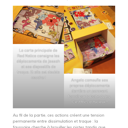
La carte principale de
Red Notice consigne les
déplacements de Jessah
et ses dispositifs de
traque. Et elle est double
couche !
Angela camoufle ses
propres déplacements
derrière un paravent
formé par la boite du jeu.
C’est très astucieux !
Au fil de la partie, ces actions créent une tension
permanente entre dissimulation et traque : la
faussaire cherche à brouiller les pistes tandis que