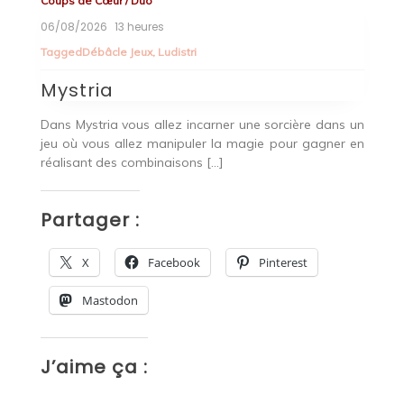
Coups de Cœur
/
Duo
Co
06/08/2026
13 heures
0
Tagged
Débâcle Jeux
,
Ludistri
T
Lu
Mystria
A
aie
Dans Mystria vous allez incarner une sorcière dans un
Vo
jeu où vous allez manipuler la magie pour gagner en
l’
réalisant des combinaisons […]
P
Partager :
X
Facebook
Pinterest
Mastodon
J
J’aime ça :