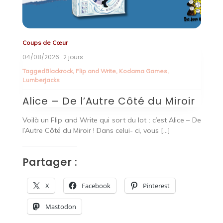
Coups de Cœur
Co
30/07/2026
7 jours
2
T
Tagged
familial
,
oya
Butterfly Garden
B
r
Un jeu que nous avons eu le plaisir de tester au
Bu
 De
Festival International du Jeu de Cannes et qui nous a
pa
clairement […]
P
Partager :
X
Facebook
Pinterest
Mastodon