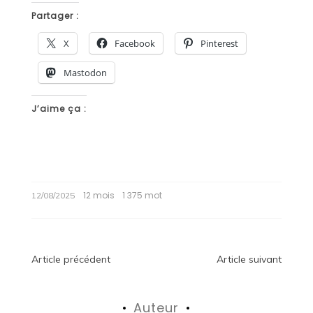
Partager :
X
Facebook
Pinterest
Mastodon
J’aime ça :
12 mois
1 375 mot
12/08/2025
Navigation
Article précédent
Article suivant
de
Auteur