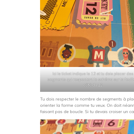
Ici le ticket indique le 12 et tu dois placer des
segments qui respectent le schéma sur ta feuill
côté du 12
Tu dois respecter le nombre de segments à pla
orienter la forme comme tu veux. On doit néanmoi
faisant pas de boucle. Si tu devais croiser un car