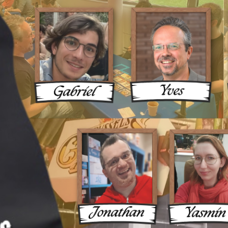
ux Une 
ue