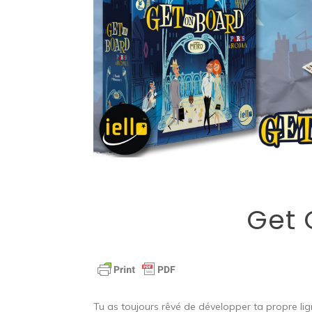
Get 
Tu as toujours rêvé de développer ta propre li