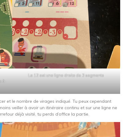
Le 12 est une ligne droite de 3 segments
e à
cer et le nombre de virages indiqué. Tu peux cependant
ns veiller à avoir un itinéraire continu et sur une ligne ne
refour déjà visité, tu perds d’office la partie.