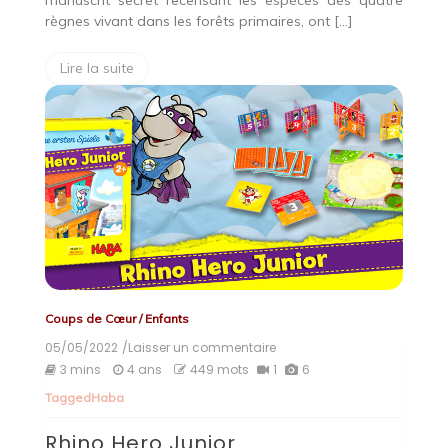
manuscrit secret recensant les espèces des quatre
règnes vivant dans les forêts primaires, ont […]
Lire la suite
Coups de Cœur
/
Enfants
05/05/2022
/Laisser un commentaire
on
Rhino
3 mins
4 ans
449 mots
1
6
Hero
Tagged
Haba
Junior
Rhino Hero Junior