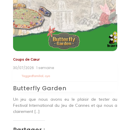
Coups de Cœur
Co
30/07/2026
1 semaine
2
Tagged
familial
,
oya
T
Butterfly Garden
B
r
Un jeu que nous avons eu le plaisir de tester au
Bu
 De
Festival International du Jeu de Cannes et qui nous a
pa
clairement […]
P