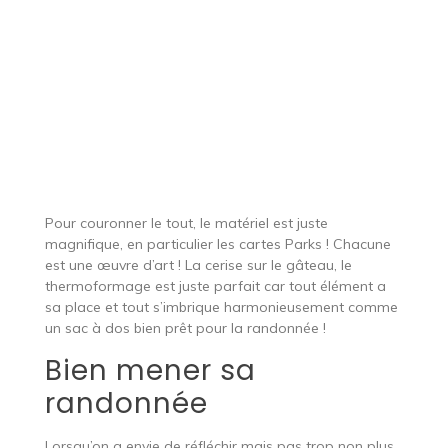
Un thermoformage extra
Pour couronner le tout, le matériel est juste
magnifique, en particulier les cartes Parks ! Chacune
est une œuvre d’art ! La cerise sur le gâteau, le
thermoformage est juste parfait car tout élément a
sa place et tout s’imbrique harmonieusement comme
un sac à dos bien prêt pour la randonnée !
Bien mener sa
randonnée
Lorsqu’on a envie de réfléchir mais pas trop non plus