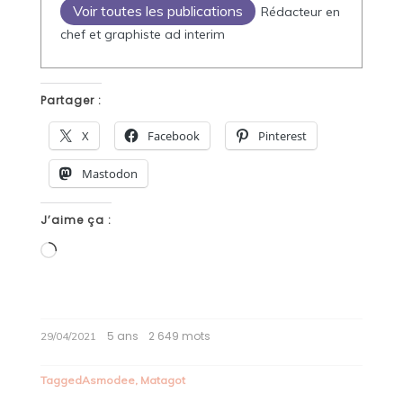
Voir toutes les publications
Rédacteur en
chef et graphiste ad interim
Partager :
X
Facebook
Pinterest
Mastodon
J’aime ça :
Chargement…
5 ans
2 649 mots
29/04/2021
Tagged
Asmodee
,
Matagot