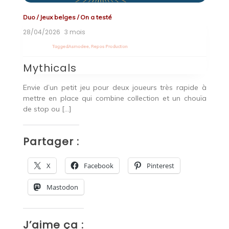
Duo
/
Jeux belges
/
On a testé
En
28/04/2026
3 mois
07
Tagged
Asmodee
,
Repos Production
T
Mythicals
C
Envie d’un petit jeu pour deux joueurs très rapide à
Pa
mettre en place qui combine collection et un chouïa
C
 tu
de stop ou […]
un
ion
Partager :
P
X
Facebook
Pinterest
Mastodon
J’aime ça :
J