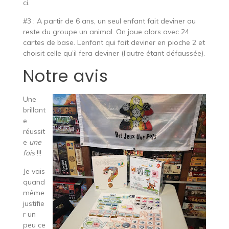
ci.
#3 : A partir de 6 ans, un seul enfant fait deviner au
reste du groupe un animal. On joue alors avec 24
cartes de base. L’enfant qui fait deviner en pioche 2 et
choisit celle qu’il fera deviner (l’autre étant défaussée).
Notre avis
Une
brillant
e
réussit
e
une
fois
!!!
Je vais
quand
même
justifie
r un
peu ce