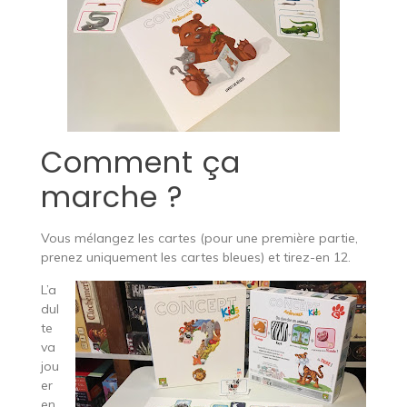
Comment ça
marche ?
Vous mélangez les cartes (pour une première partie,
prenez uniquement les cartes bleues) et tirez-en 12.
L’a
dul
te
va
jou
er
en