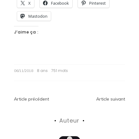
X
Facebook
Pinterest
Mastodon
J’aime ça :
8 ans
751 mots
06/11/2018
Navigation
Article précédent
Article suivant
de
Auteur
l’article