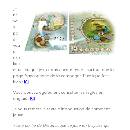
Je
ne
vai
s
pa
s
vou
s
exp
liqu
er un jeu que je n’ai pas encore testé… surtout que la
page francophone de la campagne l’explique fort
bien :
ICI
.
Vous pouvez également consulter les règles en
anglais :
ICI
.
Je vous remets le texte d’introduction de comment
jouer :
« Une partie de Dreamscape se joue en 5 cycles qui