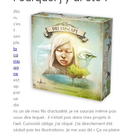
Alo
rs,
c’es
t
sim
ple,
la
ca
mp
ag
ne
est
ap
par
ue
da
ns un de mes fils d’actualité, je ne saurais même pas
vous dire lequel… il n’était pas dans mes projets à
l’œil. Curiosité oblige, j’ai cliqué. J’ai directement été
séduit pas les illustrations. Je me suis dit « Ça va plaire