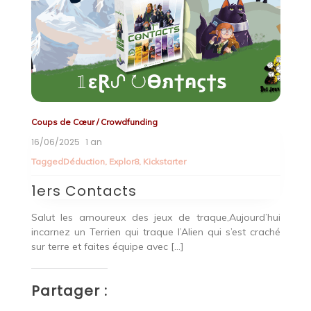
Coups de Cœur
/
Crowdfunding
Cr
11/06/2025
1 an
16
T
Tagged
Déduction
,
Explor8
,
Kickstarter
1ers Contacts – English
L
hui
Do you enjoy hunting games?Today, you’ll play either
S
ché
as one of the human hunters or as the alien trying to
Ca
escape from […]
me
Partager :
P