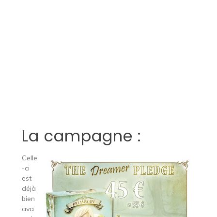
La campagne :
Celle
-ci
est
déjà
bien
ava