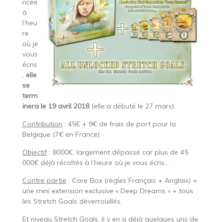
ncée
à
l’heu
re
où je
vous
écris
,
elle
se
term
inera le 19 avril 2018
(elle a débuté le 27 mars).
Contribution
: 45€ + 9€ de frais de port pour la
Belgique (7€ en France).
Objectif
: 8000€, largement dépassé car plus de 45
000€ déjà récoltés à l’heure où je vous écris…
Contre partie
: Core Box (règles Français + Anglais) +
une mini extension exclusive « Deep Dreams » + tous
les Stretch Goals déverrouillés.
Et niveau
Stretch Goals
, il y en a déjà quelques uns de