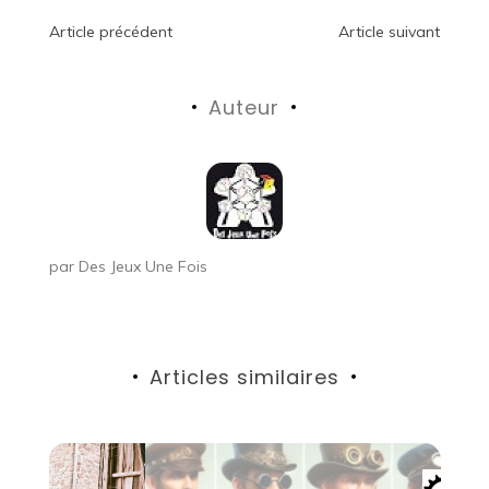
Navigation
Article précédent
Article suivant
de
Auteur
l’article
par
Des Jeux Une Fois
Articles similaires