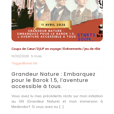
Coups de Cœur
/
DJUF en voyage
/
Evénements
/
Jeu de rôle
E
10/03/2026
5 mois
0
Tagged
Barok GN
T
Grandeur Nature : Embarquez
F
pour le Barok 1.5, l’aventure
d
e.
accessible à tous.
met
Do
de
Vous avez lu mes précédents récits sur mon initiation
à 
au GN (Grandeur Nature) et mon immersion à
Medendorf. Si vous avez eu […]