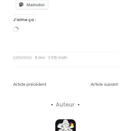
Mastodon
J’aime ça :
Chargement…
8 ans
2 515 mots
22/02/2018
Navigation
Article précédent
Article suivant
de
Auteur
l’article