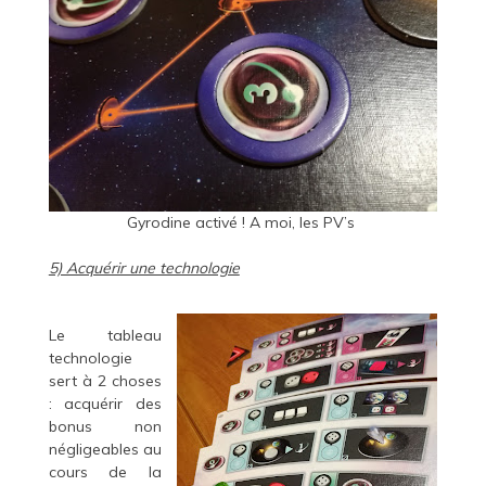
Gyrodine activé ! A moi, les PV’s
5) Acquérir une technologie
Le tableau
technologie
sert à 2 choses
: acquérir des
bonus non
négligeables au
cours de la