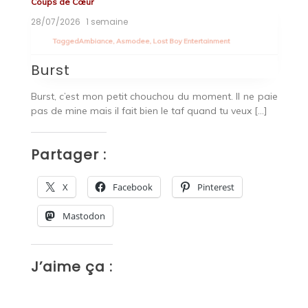
Coups de Cœur
Co
28/07/2026
1 semaine
23
Tagged
Ambiance
,
Asmodee
,
Lost Boy Entertainment
M
Burst
L
au
Burst, c’est mon petit chouchou du moment. Il ne paie
ga
s a
pas de mine mais il fait bien le taf quand tu veux […]
co
Partager :
P
X
Facebook
Pinterest
Mastodon
J’aime ça :
J