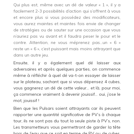
Qui plus est, même avec un dé de valeur « 1 », il y a
facilement 2-3 possibilités d’action qui s’offrent à vous
et encore plus si vous possédez des modificateurs,
vous aurez maintes et maintes fois envie de changer
de stratégies ou de sauter sur une occasion que vous
n’auriez pas vu avant et il faudra peser le pour et le
contre. Attention, ne vous méprenez pas…un « 6 »
reste un « 6 », c’est puissant mais moins attrayant que
dans un autre jeu.
Ensuite, il y a également quel dé laisser aux
adversaires et après quelques parties, on commence
même à réfléchir à quel dé va-t-on essayer de laisser
sur le plateau, sachant que si vous dépensez 4 cubes,
vous gagnerez un dé de cette valeur… et là, pour moi,
ça commence vraiment à devenir jouissif… oui, j’ose le
mot, jouissif !
Bien que les Pulsars soient attrayants car ils peuvent
rapporter une quantité significative de PV’s à chaque
tour, ils ne sont pas du tout la seule piste à PV’s, non.
Les transmetteurs vous permettront de garder la tête
hors de l’eau que ce soit en terme de PV ou de cubes.