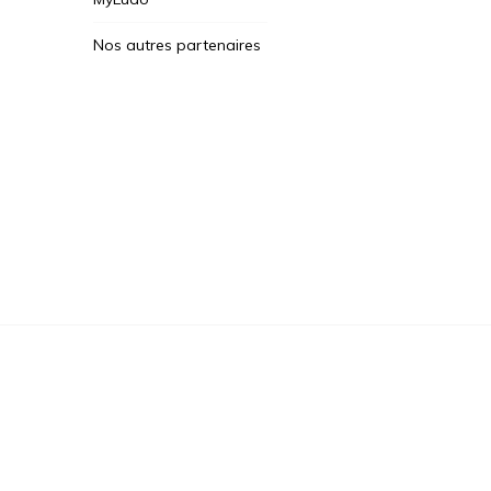
Nos autres partenaires
Des Jeux Une Fois