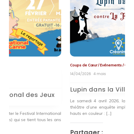
Coups de Cœur
/
Evénements
/
Off Board
E
14/04/2026
4 mois
17
T
Lupin dans la Ville
S
Le samedi 4 avril 2026, la ville de Namur a été le
O
théâtre d’une enquête impliquant deux personnages
H
nal
hauts en couleur : […]
Vi
ans
Partager :