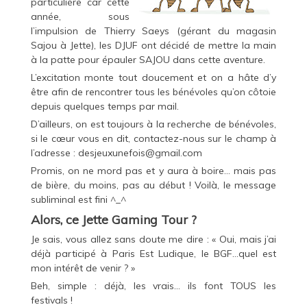
particulière car cette
année, sous
l’impulsion de Thierry Saeys (gérant du magasin
Sajou à Jette), les DJUF ont décidé de mettre la main
à la patte pour épauler
SAJOU
dans cette aventure.
L’excitation monte tout doucement et on a hâte d’y
être afin de rencontrer tous les bénévoles qu’on côtoie
depuis quelques temps par mail.
D’ailleurs, on est toujours à la recherche de bénévoles,
si le cœur vous en dit, contactez-nous sur le champ à
l’adresse :
desjeuxunefois@gmail.com
Promis, on ne mord pas et y aura à boire… mais pas
de bière, du moins, pas au début ! Voilà, le message
subliminal est fini ^_^
Alors, ce Jette Gaming Tour ?
Je sais, vous allez sans doute me dire : « Oui, mais j’ai
déjà participé à Paris Est Ludique, le BGF…quel est
mon intérêt de venir ? »
Beh, simple : déjà, les vrais… ils font TOUS les
festivals !