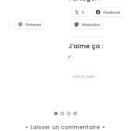
P
X
Facebook
Pinterest
Mastodon
J’aime ça :
J
Chargement…
Lire la suite
Laisser un commentaire