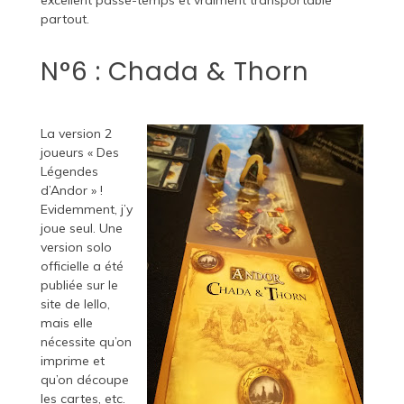
excellent passe-temps et vraiment transportable
partout.
N°6 : Chada & Thorn
La version 2
joueurs « Des
Légendes
d’Andor » !
Evidemment, j’y
joue seul. Une
version solo
officielle a été
publiée sur le
site de Iello,
mais elle
nécessite qu’on
imprime et
qu’on découpe
les cartes, etc.