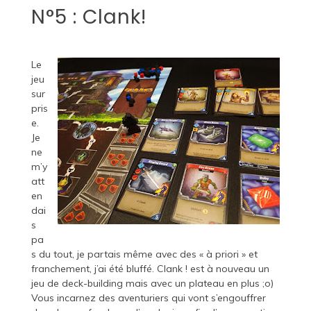
N°5 : Clank!
Le
jeu
sur
pris
e.
Je
ne
m’y
att
en
dai
s
pa
s du tout, je partais même avec des « à priori » et
franchement, j’ai été bluffé. Clank ! est à nouveau un
jeu de deck-building mais avec un plateau en plus ;o)
Vous incarnez des aventuriers qui vont s’engouffrer