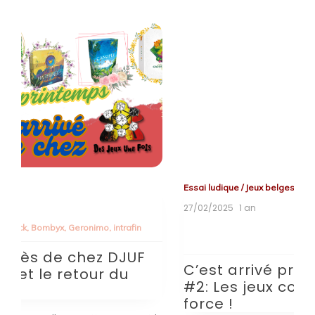
Essai ludique
/
Jeux belges
Es
27/02/2025
1 an
28
Tagged
Asmodee
,
Catch Up Games
,
Geronimo
,
home scape
T
home
,
loki
ha
C’est arrivé près de chez DJUF
C
#2: Les jeux coopératifs font la
L
force !
M