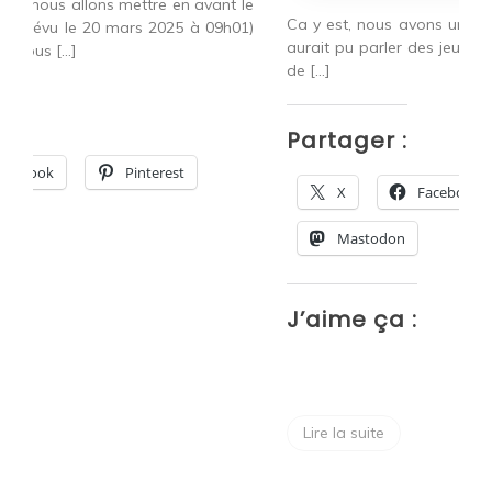
 le
2
Ca y est, nous avons un nouveau gouvernement ! On
01)
to
aurait pu parler des jeux à deux comme c’est le mois
de […]
P
Partager :
X
Facebook
Pinterest
Mastodon
J
J’aime ça :
Lire la suite