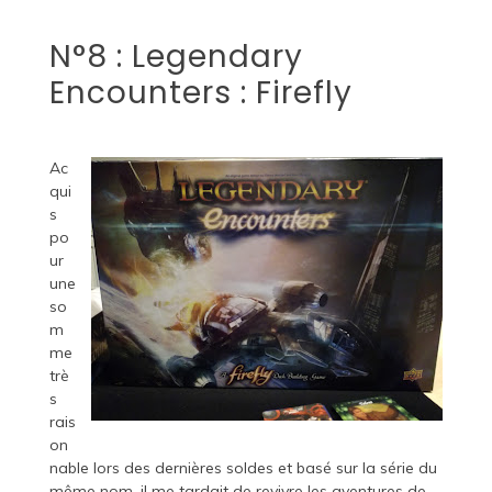
N°8 : Legendary
Encounters : Firefly
Ac
qui
s
po
ur
une
so
m
me
trè
s
rais
on
nable lors des dernières soldes et basé sur la série du
même nom, il me tardait de revivre les aventures de