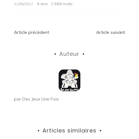
9 ans
2 669 mots
11/05/2017
Navigation
Article précédent
Article suivant
de
Auteur
l’article
par
Des Jeux Une Fois
Articles similaires