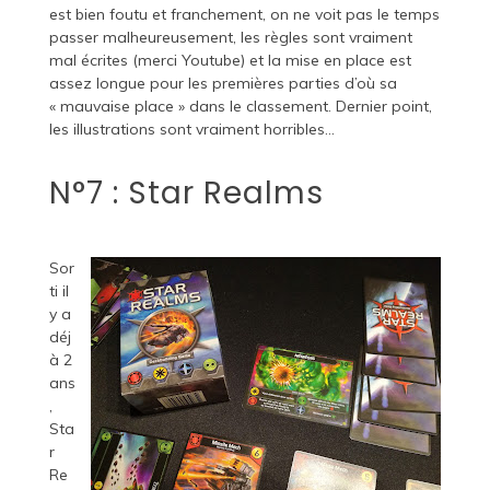
est bien foutu et franchement, on ne voit pas le temps
passer malheureusement, les règles sont vraiment
mal écrites (merci Youtube) et la mise en place est
assez longue pour les premières parties d’où sa
« mauvaise place » dans le classement. Dernier point,
les illustrations sont vraiment horribles…
N°7 : Star Realms
Sor
ti il
y a
déj
à 2
ans
,
Sta
r
Re