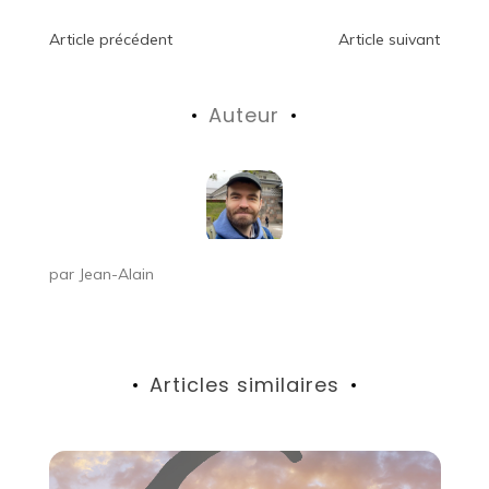
Navigation
Article précédent
Article suivant
de
Auteur
l’article
par
Jean-Alain
Articles similaires