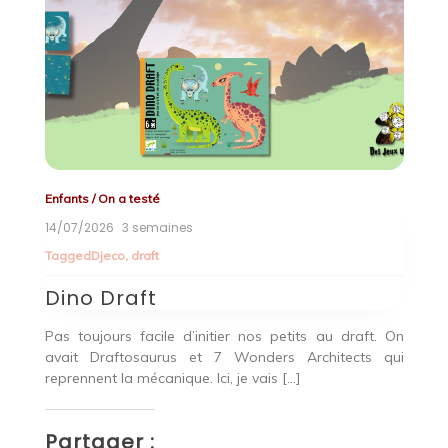
Enfants
/
On a testé
Co
14/07/2026
3 semaines
21
Tagged
Djeco
,
draft
T
Dino Draft
S
 de
Pas toujours facile d’initier nos petits au draft. On
Ce
ans
avait Draftosaurus et 7 Wonders Architects qui
t
reprennent la mécanique. Ici, je vais […]
Sp
Partager :
P