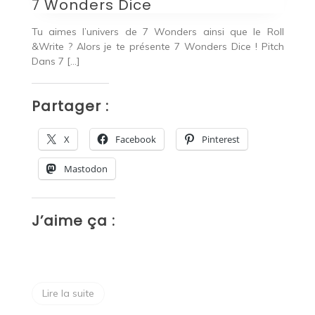
Seigneur des Anneaux : Duel
M
pour la Terre du Milieu
oll
En
tch
me
Tu es fou de l’univers du seigneur des anneaux et tu
de
cherches un bon jeu pour deux joueurs, c’est l’occasion
de combiner […]
P
Partager :
X
Facebook
Pinterest
Mastodon
J
J’aime ça :
Lire la suite