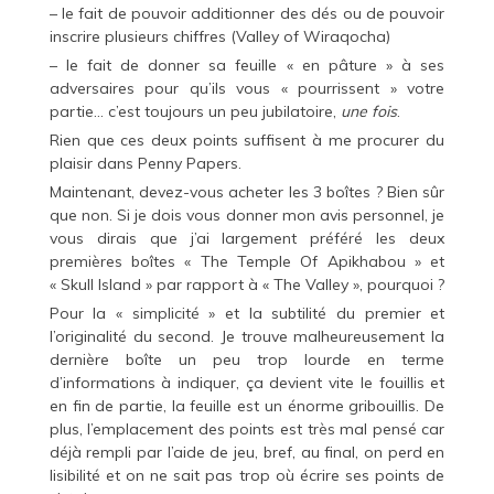
– le fait de pouvoir additionner des dés ou de pouvoir
inscrire plusieurs chiffres (Valley of Wiraqocha)
– le fait de donner sa feuille « en pâture » à ses
adversaires pour qu’ils vous « pourrissent » votre
partie… c’est toujours un peu jubilatoire,
une fois
.
Rien que ces deux points suffisent à me procurer du
plaisir dans Penny Papers.
Maintenant, devez-vous acheter les 3 boîtes ? Bien sûr
que non. Si je dois vous donner mon avis personnel, je
vous dirais que j’ai largement préféré les deux
premières boîtes « The Temple Of Apikhabou » et
« Skull Island » par rapport à « The Valley », pourquoi ?
Pour la « simplicité » et la subtilité du premier et
l’originalité du second. Je trouve malheureusement la
dernière boîte un peu trop lourde en terme
d’informations à indiquer, ça devient vite le fouillis et
en fin de partie, la feuille est un énorme gribouillis. De
plus, l’emplacement des points est très mal pensé car
déjà rempli par l’aide de jeu, bref, au final, on perd en
lisibilité et on ne sait pas trop où écrire ses points de