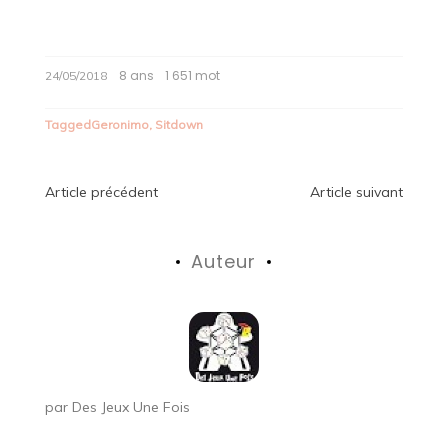
8 ans
1 651 mot
24/05/2018
Tagged
Geronimo
,
Sitdown
Navigation
Article précédent
Article suivant
de
Auteur
l’article
par
Des Jeux Une Fois