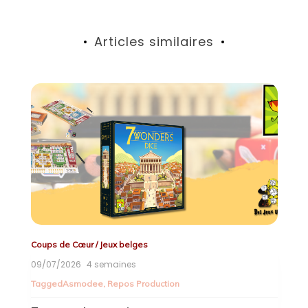
Articles similaires
Coups de Cœur
/
Duo
/
Jeux belges
D
07/07/2026
1 mois
2
T
Tagged
Asmodee
,
Repos Production