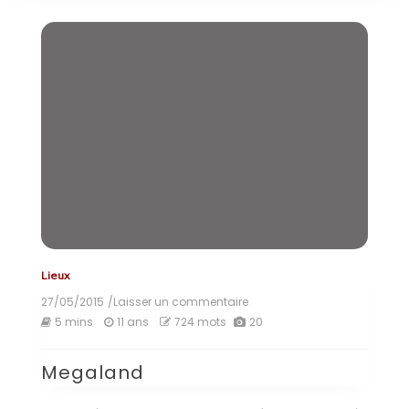
Lieux
27/05/2015
/Laisser un commentaire
on
Megaland
5 mins
11 ans
724 mots
20
Megaland