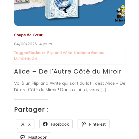
Coups de Cœur
Co
04/08/2026
4 jours
3
Tagged
Blackrock
,
Flip and Write
,
Kodama Games
,
T
Lumberjacks
B
Alice – De l’Autre Côté du Miroir
 un
U
Voilà un Flip and Write qui sort du lot : c’est Alice – De
 en
Fe
l’Autre Côté du Miroir ! Dans celui- ci, vous […]
cl
Partager :
P
X
Facebook
Pinterest
Mastodon