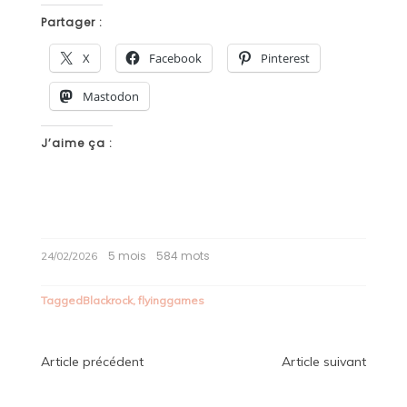
Partager :
X
Facebook
Pinterest
Mastodon
J’aime ça :
5 mois
584 mots
24/02/2026
Tagged
Blackrock
,
flyinggames
Navigation
Article précédent
Article suivant
de