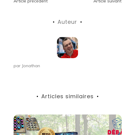
Navigation
Article précédent
Article suivant
de
Auteur
l’article
par
Jonathan
Articles similaires