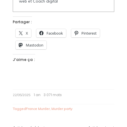
web et Coach digital
Partager :
X
Facebook
Pinterest
Mastodon
J’aime ça :
1 an
3 071 mots
22/05/2025
Tagged
France Murder
,
Murder party