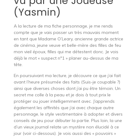
vu par une Joueuse
(Yasmin)
A la lecture de ma fiche personnage, je me rends
compte que je vais passer un très mauvais moment
en tant que Madame O’Leary, ancienne grande actrice
de cinéma, jeune veuve et belle-mère des filles de feu
mon vieil époux, filles qui me détestent donc. Je vois
déjà le mot « suspect n°1 » planer au-dessus de ma
tête.
En poursuivant ma lecture, je découvre ce que j’ai fait
avant l’heure présumée des faits (Suis-je coupable ?)
ainsi que diverses choses dont j’ai pu être témoin. Un
secret me colle à la peau et je dois à tout prix le
protéger ou jouer intelligemment avec. J’apprends
également les affinités que j’ai avec chaque autre
personnage, le style vestimentaire à adopter et divers
conseils de jeu pour débuter la partie. Plus loin, la une
d’un vieux journal relate un mystère non élucidé à ce
jour (voir ci-dessous). Je vois aussi des « pouvoirs »