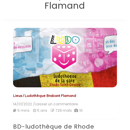
Flamand
Lieux
/
Ludothèque Brabant Flamand
14/01/2022
/Laisser un commentaire
on
BD-
5 mins
5 ans
729 mots
10
ludothèque
de
BD-ludothèque de Rhode
Rhode