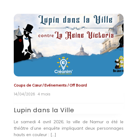
Coups de Cœur
/
Evénements
/
Off Board
E
14/04/2026
4 mois
17
T
Lupin dans la Ville
S
Le samedi 4 avril 2026, la ville de Namur a été le
O
théâtre d’une enquête impliquant deux personnages
H
nal
hauts en couleur : […]