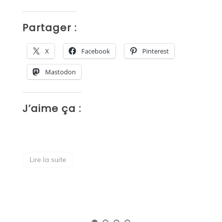
Vi
ans
Partager :
P
X
Facebook
Pinterest
Mastodon
J’aime ça :
J
Lire la suite