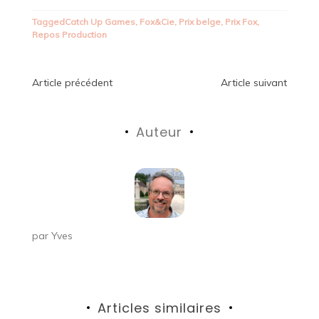
Tagged
Catch Up Games
,
Fox&Cie
,
Prix belge
,
Prix Fox
,
Repos Production
Navigation
Article précédent
Article suivant
de
Auteur
l’article
par
Yves
Articles similaires