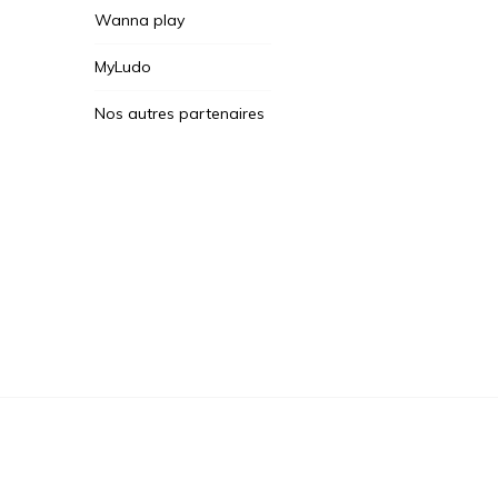
Wanna play
MyLudo
Nos autres partenaires
Des Jeux Une Fois